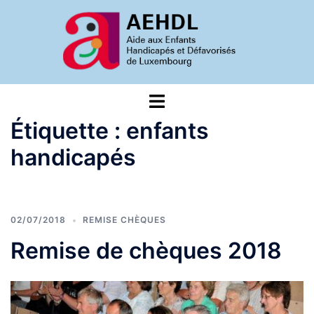
Aller
au
contenu
Ouvrir/fermer
le
Étiquette :
enfants
menu
handicapés
02/07/2018
REMISE CHÈQUES
Remise de chèques 2018