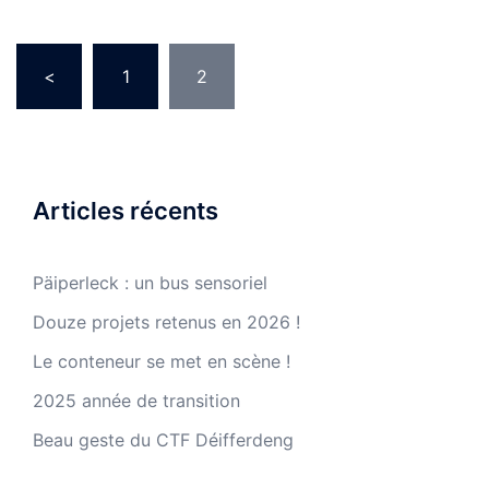
Pagination
<
1
2
des
publications
Articles récents
Päiperleck : un bus sensoriel
Douze projets retenus en 2026 !
Le conteneur se met en scène !
2025 année de transition
Beau geste du CTF Déifferdeng