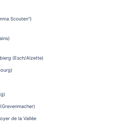
amma Scouten")
ains)
bierg (Esch/Alzette)
bourg)
)
ig)
 (Grevenmacher)
yer de la Vallée