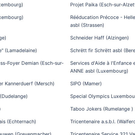
xembourg)
Projet Paika (Esch-sur-Alzet
uxembourg)
Rééducation Précoce - Helle
asbl (Strassen)
ge)
Schneider Haff (Alzingen)
e" (Lamadelaine)
Schrëtt fir Schrëtt asbl (Ber
ss-Foyer Demian (Esch-sur-
Services d'Aide à l'Enfance e
ANNE asbl (Luxembourg)
er Kannerduerf (Mersch)
SIPO (Mamer)
 (Dudelange)
Special Olympics Luxembour
)
Taboo Jokers (Rumelange )
is (Echternach)
Tricentenaire a.s.b.l. (Walfe
rauwen (Grevenmacher)
Tricentenaire Service 321 V