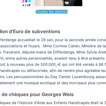
Toutes les photos
lion d'Euro de subventions
ferdange accueillait le 29 juin, pour la seconde année conséc
ssociations et foyers . Mme Corinne Cahen, Ministre de la 
to Traversini, député-maire de Differdange, Mme Sylvie And
in, entre autres personnalités, avaient tenu à être présents
ont à nouveau plus de 500.000,-€ qui ont été versés à 88 
 handicapés ou défavorisés, afin de rendre plus agréable leu
isirs. Les percussionnistes du Day Center Luxembourg assur
éablement une musique exotique et des morceaux plus conn
e de chèques pour Georges Weis
ques de l'histoire d'Aide aux Enfants Handicapés était la 