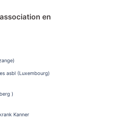
 association en
zange)
nes asbl (Luxembourg)
berg )
krank Kanner