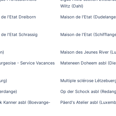
Wiltz (Dahl)
de l'Etat Dreiborn
Maison de l'Etat (Dudelange
de l'Etat Schrassig
Maison de l'Etat (Schifflang
n)
Maison des Jeunes River (
rgeoise - Service Vacances
Mateneen Doheem asbl (Die
urg)
Multiple sclérose Létzebuerg 
ferdange)
Op der Schock asbl (Redang
nk Kanner asbl (Boevange-
Päerd's Atelier asbl (Luxem