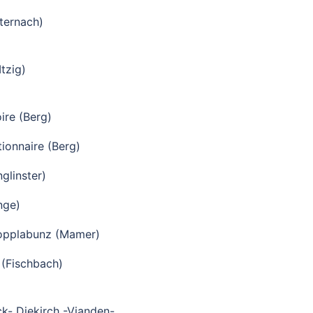
ternach)
tzig)
ire (Berg)
ionnaire (Berg)
glinster)
nge)
Kopplabunz (Mamer)
 (Fischbach)
k- Diekirch -Vianden-