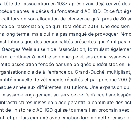
a tête de l'association en 1987 après avoir déjà œuvré de
ccédait après le décès du fondateur d'AEHGD. Et ce fut ég
ait lors de son allocution de bienvenue qu'à près de 80 an
ence de l'association, ce qu'il fera début 2019. Une décisio
ns long terme, mais qui n'a pas manqué de provoquer l'émo
nstitutions que des personnalités présentes qui n'ont pas 
 Georges Weis au sein de l'association, formulant également 
tre, continuer à mettre son énergie et ses connaissances 
etite association fondée par une poignée d'idéalistes en 1
ganisations d'aide à l'enfance du Grand-Duché, multipliant,
antité annuelle de vêtements récoltés et par presque 200 (
aque année aux différentes institutions. Une expansion qui
 inlassable engagement au service de l'enfance handicapée 
infrastructures mises en place garantit la continuité des act
t de l'histoire d'AEHGD qui se tournera l'an prochain avec
enti et parfois exprimé avec émotion lors de cette remise 