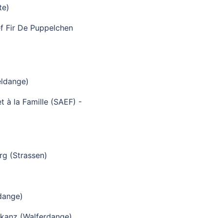
te)
f Fir De Puppelchen
eldange)
t à la Famille (SAEF) -
g (Strassen)
rdange)
akanz (Walferdange)