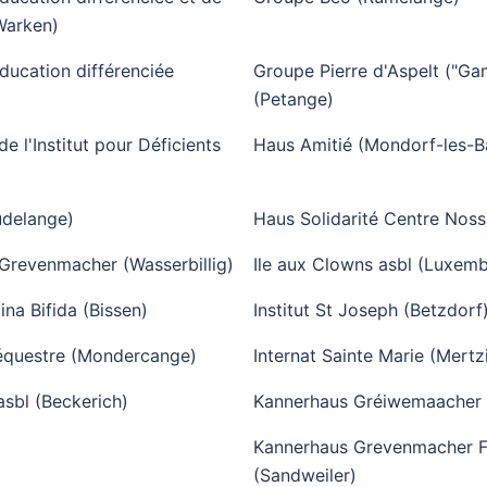
Warken)
ducation différenciée
Groupe Pierre d'Aspelt ("G
(Petange)
e l'Institut pour Déficients
Haus Amitié (Mondorf-les-B
udelange)
Haus Solidarité Centre Noss
 Grevenmacher (Wasserbillig)
Ile aux Clowns asbl (Luxem
ina Bifida (Bissen)
Institut St Joseph (Betzdorf
 équestre (Mondercange)
Internat Sainte Marie (Mertz
sbl (Beckerich)
Kannerhaus Gréiwemaacher
Kannerhaus Grevenmacher Fo
(Sandweiler)