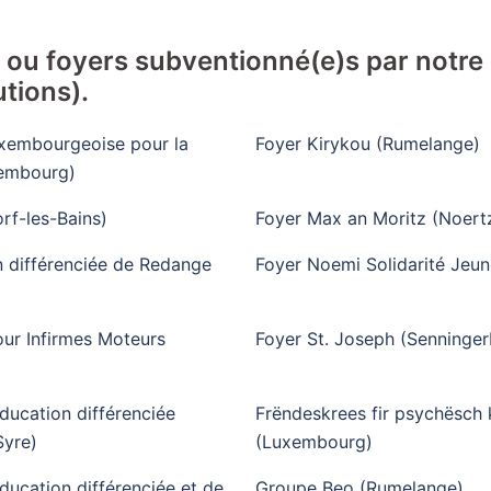
s ou foyers subventionné(e)s par notre
utions).
uxembourgeoise pour la
Foyer Kirykou (Rumelange)
xembourg)
rf-les-Bains)
Foyer Max an Moritz (Noert
n différenciée de Redange
Foyer Noemi Solidarité Jeu
pour Infirmes Moteurs
Foyer St. Joseph (Senninger
ducation différenciée
Frëndeskrees fir psychësch 
Syre)
(Luxembourg)
ducation différenciée et de
Groupe Beo (Rumelange)