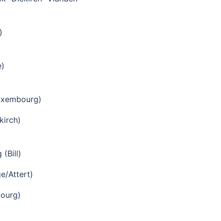
)
e)
Luxembourg)
kirch)
(Bill)
e/Attert)
bourg)