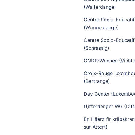
(Walferdange)
Centre Socio-Educatif 
(Wormeldange)
Centre Socio-Educatif 
(Schrassig)
CNDS-Wunnen (Vichte
Croix-Rouge luxembou
(Bertrange)
Day Center (Luxembo
D‚ifferdenger WG (Dif
En Häerz fir kriibskra
sur-Attert)