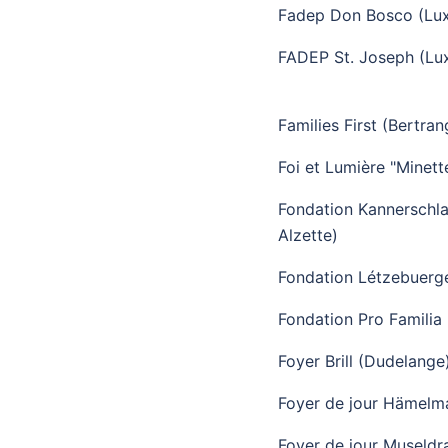
Fadep Don Bosco (Lu
FADEP St. Joseph (L
Families First (Bertran
Foi et Lumière "Minett
Fondation Kannerschla
Alzette)
Fondation Létzebuerg
Fondation Pro Familia
Foyer Brill (Dudelange
Foyer de jour Hämelma
Foyer de jour Museld