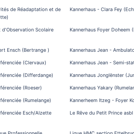
ités de Réadaptation et de
Kannerhaus - Clara Fey (Ech
tte)
t d'Observation Scolaire
Kannerhaus Foyer Doheem (I
ert Ensch (Bertrange )
Kannerhaus Jean - Ambulato
férenciée (Clervaux)
Kannerhaus Jean - Semi-stat
férenciée (Differdange)
Kannerhaus Jonglënster (Jun
férenciée (Roeser)
Kannerhaus Yakary (Rumela
fférenciée (Rumelange)
Kannerheem Itzeg - Foyer 
fférenciée Esch/Alzette
Le Rêve du Petit Prince asbl
ue Professionnelle
Ligue HMC section Ettelbruc