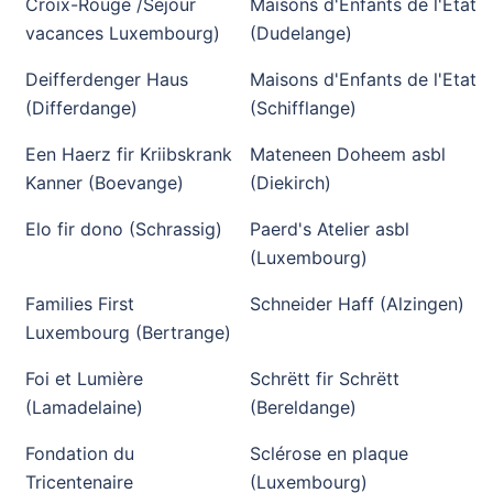
Croix-Rouge /Sejour
Maisons d'Enfants de l'Etat
vacances Luxembourg)
(Dudelange)
Deifferdenger Haus
Maisons d'Enfants de l'Etat
(Differdange)
(Schifflange)
Een Haerz fir Kriibskrank
Mateneen Doheem asbl
Kanner (Boevange)
(Diekirch)
Elo fir dono (Schrassig)
Paerd's Atelier asbl
(Luxembourg)
Families First
Schneider Haff (Alzingen)
Luxembourg (Bertrange)
Foi et Lumière
Schrëtt fir Schrëtt
(Lamadelaine)
(Bereldange)
Fondation du
Sclérose en plaque
Tricentenaire
(Luxembourg)