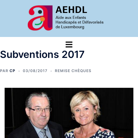
Aller
au
contenu
Ouvrir/fermer
le
Subventions 2017
menu
PAR
CP
03/08/2017
REMISE CHÈQUES