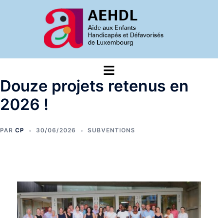
Aller
au
contenu
Ouvrir/fermer
le
Douze projets retenus en
menu
2026 !
PAR
CP
30/06/2026
SUBVENTIONS