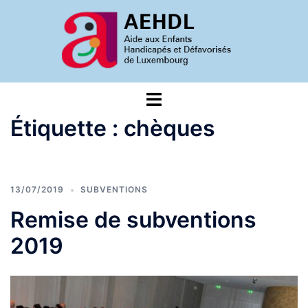
Aller
au
contenu
Ouvrir/fermer
le
Étiquette :
chèques
menu
13/07/2019
SUBVENTIONS
Remise de subventions
2019