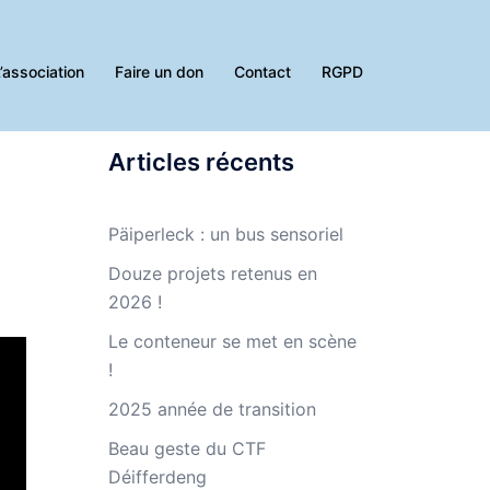
’association
Faire un don
Contact
RGPD
Articles récents
Päiperleck : un bus sensoriel
Douze projets retenus en
2026 !
Le conteneur se met en scène
!
2025 année de transition
Beau geste du CTF
Déifferdeng