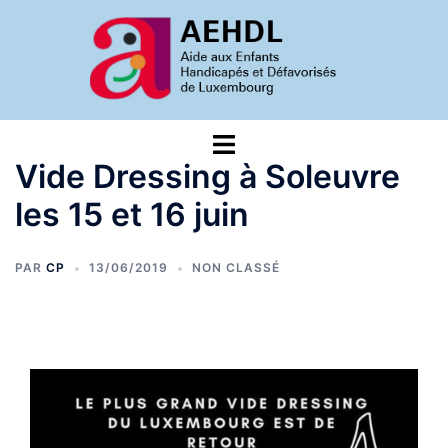
Aller
au
contenu
Ouvrir/fermer
le
Vide Dressing à Soleuvre
menu
les 15 et 16 juin
PAR
CP
13/06/2019
NON CLASSÉ