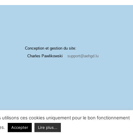
Conception et gestion du site:
Charles Pawlikowski
support@aehgd.lu
ous utilisons ces cookies uniquement pour le bon fonctionnement
ées.
Accepter
Lire plus...