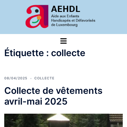
Aller
au
contenu
Ouvrir/fermer
le
Étiquette :
collecte
menu
08/04/2025
COLLECTE
Collecte de vêtements
avril-mai 2025