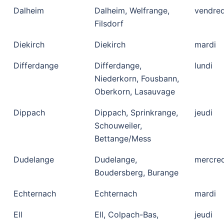
Dalheim
Dalheim, Welfrange,
vendred
Filsdorf
Diekirch
Diekirch
mardi
Differdange
Differdange,
lundi
Niederkorn, Fousbann,
Oberkorn, Lasauvage
Dippach
Dippach, Sprinkrange,
jeudi
Schouweiler,
Bettange/Mess
Dudelange
Dudelange,
mercred
Boudersberg, Burange
Echternach
Echternach
mardi
Ell
Ell, Colpach-Bas,
jeudi