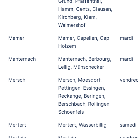
Grund, Pfaffenthal,
Hamm, Cents, Clausen,
Kirchberg, Kiem,
Weimershof
Mamer
Mamer, Capellen, Cap,
mardi
Holzem
Manternach
Manternach, Berbourg,
mardi
Lellig, Münschecker
Mersch
Mersch, Moesdorf,
vendred
Pettingen, Essingen,
Reckange, Beringen,
Berschbach, Rollingen,
Schoenfels
Mertert
Mertert, Wasserbillig
samedi
Mertzig
Mertzig
vendred