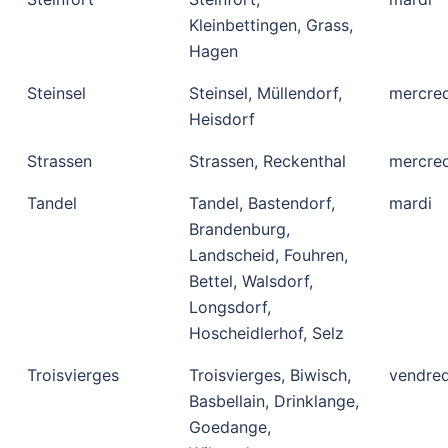
Kleinbettingen, Grass,
Hagen
Steinsel
Steinsel, Müllendorf,
mercred
Heisdorf
Strassen
Strassen, Reckenthal
mercred
Tandel
Tandel, Bastendorf,
mardi
Brandenburg,
Landscheid, Fouhren,
Bettel, Walsdorf,
Longsdorf,
Hoscheidlerhof, Selz
Troisvierges
Troisvierges, Biwisch,
vendred
Basbellain, Drinklange,
Goedange,