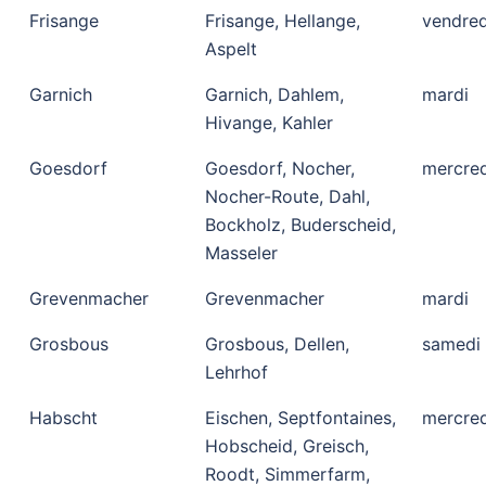
Frisange
Frisange, Hellange,
vendred
Aspelt
Garnich
Garnich, Dahlem,
mardi
Hivange, Kahler
Goesdorf
Goesdorf, Nocher,
mercred
Nocher-Route, Dahl,
Bockholz, Buderscheid,
Masseler
Grevenmacher
Grevenmacher
mardi
Grosbous
Grosbous, Dellen,
samedi
Lehrhof
Habscht
Eischen, Septfontaines,
mercred
Hobscheid, Greisch,
Roodt, Simmerfarm,