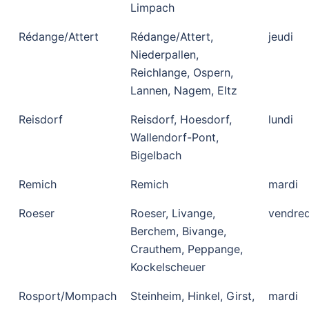
Limpach
Rédange/Attert
Rédange/Attert,
jeudi
Niederpallen,
Reichlange, Ospern,
Lannen, Nagem, Eltz
Reisdorf
Reisdorf, Hoesdorf,
lundi
Wallendorf-Pont,
Bigelbach
Remich
Remich
mardi
Roeser
Roeser, Livange,
vendred
Berchem, Bivange,
Crauthem, Peppange,
Kockelscheuer
Rosport/Mompach
Steinheim, Hinkel, Girst,
mardi