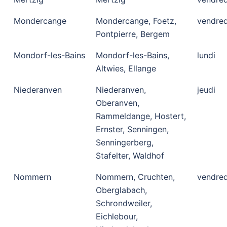
Mondercange
Mondercange, Foetz,
vendred
Pontpierre, Bergem
Mondorf-les-Bains
Mondorf-les-Bains,
lundi
Altwies, Ellange
Niederanven
Niederanven,
jeudi
Oberanven,
Rammeldange, Hostert,
Ernster, Senningen,
Senningerberg,
Stafelter, Waldhof
Nommern
Nommern, Cruchten,
vendred
Oberglabach,
Schrondweiler,
Eichlebour,