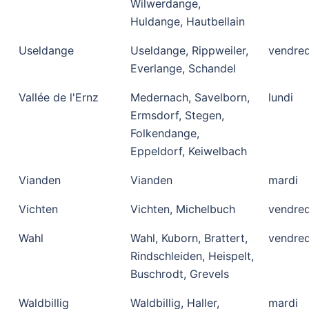
Wilwerdange,
Huldange, Hautbellain
Useldange
Useldange, Rippweiler,
vendred
Everlange, Schandel
Vallée de l'Ernz
Medernach, Savelborn,
lundi
Ermsdorf, Stegen,
Folkendange,
Eppeldorf, Keiwelbach
Vianden
Vianden
mardi
Vichten
Vichten, Michelbuch
vendred
Wahl
Wahl, Kuborn, Brattert,
vendred
Rindschleiden, Heispelt,
Buschrodt, Grevels
Waldbillig
Waldbillig, Haller,
mardi