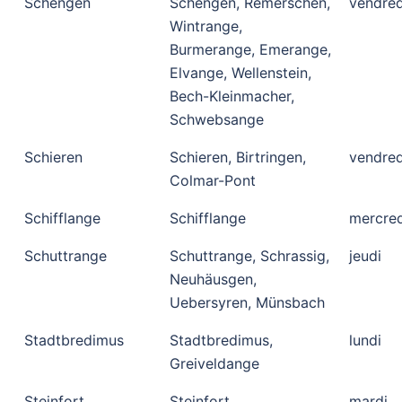
Schengen
Schengen, Remerschen,
vendred
Wintrange,
Burmerange, Emerange,
Elvange, Wellenstein,
Bech-Kleinmacher,
Schwebsange
Schieren
Schieren, Birtringen,
vendred
Colmar-Pont
Schifflange
Schifflange
mercred
Schuttrange
Schuttrange, Schrassig,
jeudi
Neuhäusgen,
Uebersyren, Münsbach
Stadtbredimus
Stadtbredimus,
lundi
Greiveldange
Steinfort
Steinfort,
mardi