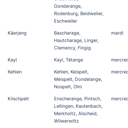
Gonderange,
Rodenburg, Beidweiler,
Eschweiler
Käerjeng
Bascharage,
mardi
Hautcharage, Linger,
Clemency, Fingig
Kayl
Kayl, Tétange
mercred
Kehlen
Kehlen, Keispelt,
mercred
Meispelt, Dondelange,
Nospelt, Olm
Kiischpelt
Enscherange, Pintsch,
mercred
Lellingen, Kautenbach,
Merkholtz, Alscheid,
Wilwerwiltz