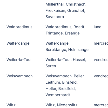
Müllerthal, Christnach,
Freckeisen, Grundhof,
Savelborn
Waldbredimus
Waldbredimus, Roedt,
lundi
Trintange, Ersange
Walferdange
Walferdange,
mercred
Bereldange, Helmsange
Weiler-la-Tour
Weiler-la-Tour, Hassel,
vendred
Syren
Weiswampach
Weiswampach, Beiler,
vendred
Leithum, Binsfeld,
Holler, Breidfeld,
Wemperhardt
Wiltz
Wiltz, Niederwiltz,
mercred