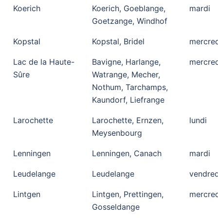
Koerich
Koerich, Goeblange,
mardi
Goetzange, Windhof
Kopstal
Kopstal, Bridel
mercred
Lac de la Haute-
Bavigne, Harlange,
mercred
Sûre
Watrange, Mecher,
Nothum, Tarchamps,
Kaundorf, Liefrange
Larochette
Larochette, Ernzen,
lundi
Meysenbourg
Lenningen
Lenningen, Canach
mardi
Leudelange
Leudelange
vendred
Lintgen
Lintgen, Prettingen,
mercred
Gosseldange