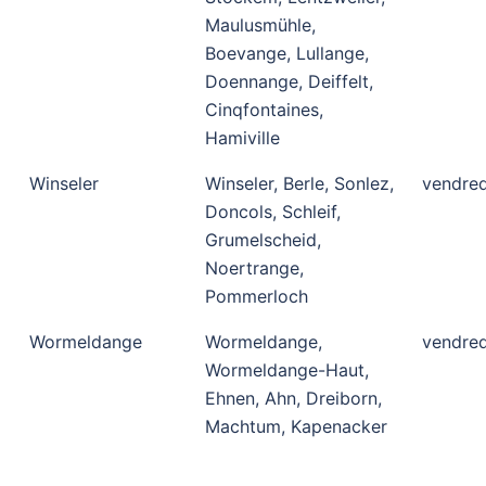
Maulusmühle,
Boevange, Lullange,
Doennange, Deiffelt,
Cinqfontaines,
Hamiville
Winseler
Winseler, Berle, Sonlez,
vendred
Doncols, Schleif,
Grumelscheid,
Noertrange,
Pommerloch
Wormeldange
Wormeldange,
vendred
Wormeldange-Haut,
Ehnen, Ahn, Dreiborn,
Machtum, Kapenacker