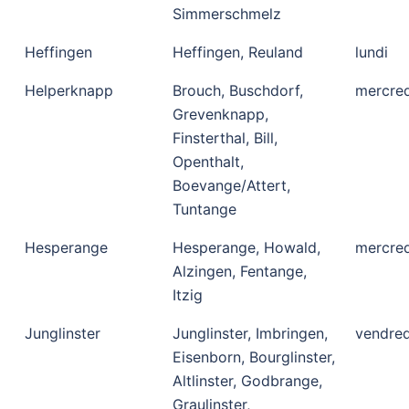
Simmerschmelz
Heffingen
Heffingen, Reuland
lundi
Helperknapp
Brouch, Buschdorf,
mercred
Grevenknapp,
Finsterthal, Bill,
Openthalt,
Boevange/Attert,
Tuntange
Hesperange
Hesperange, Howald,
mercred
Alzingen, Fentange,
Itzig
Junglinster
Junglinster, Imbringen,
vendred
Eisenborn, Bourglinster,
Altlinster, Godbrange,
Graulinster,