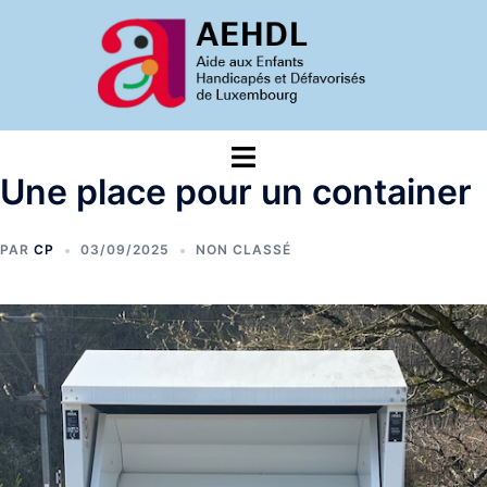
Aller
au
contenu
Ouvrir/fermer
le
Une place pour un container
menu
PAR
CP
03/09/2025
NON CLASSÉ