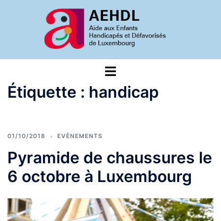
Aller
au
contenu
Ouvrir/fermer
le
Étiquette :
handicap
menu
01/10/2018
EVÈNEMENTS
Pyramide de chaussures le
6 octobre à Luxembourg