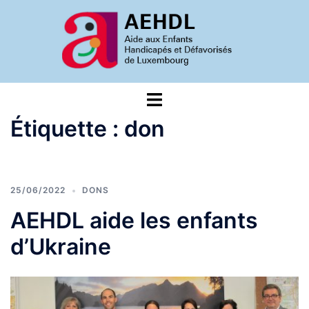
Aller
au
contenu
Ouvrir/fermer
le
Étiquette :
don
menu
25/06/2022
DONS
AEHDL aide les enfants
d’Ukraine