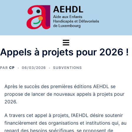
Aller
au
contenu
Ouvrir/fermer
le
Appels à projets pour 2026 !
menu
PAR
CP
06/03/2026
SUBVENTIONS
Après le succès des premières éditions AEHDL se
propose de lancer de nouveaux appels à projets pour
2026.
A travers cet appel à projets, l’AEHDL désire soutenir
financièrement des organisations et institutions qui, au
regard des besoins spécifiques, se proposent de